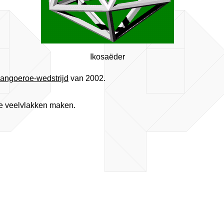
Ikosaëder
angoeroe-wedstrijd
van 2002.
ote veelvlakken maken.