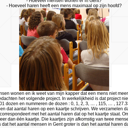
- Hoeveel mensen wonen er in Gent?
- Hoeveel haren heeft een mens maximaal op zijn hoofd?
nsen wonen en ik weet van mijn kapper dat een mens niet meer 
achten het volgende project. In werkelijkheid is dat project niet
 dozen en nummeren de dozen : 0, 1, 2, 3, … , 115, … , 127.3
 en dat aantal haren op een kaartje schrijven. We verzamelen da
correspondeert met het aantal haren dat op het kaartje staat.
er dan één kaartje. Die kaartjes zijn afkomstig van twee mense
s dat het aantal mensen in Gent groter is dan het aantal haren d