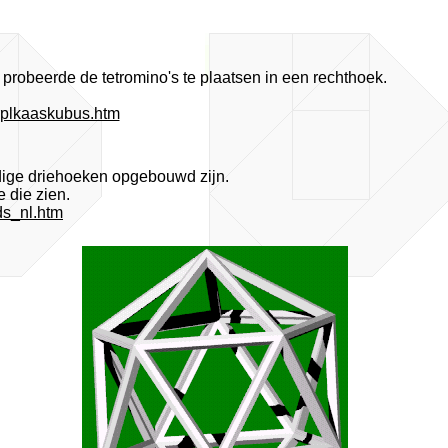
robeerde de tetromino's te plaatsen in een rechthoek.
/oplkaaskubus.htm
jdige driehoeken opgebouwd zijn.
 die zien.
ds_nl.htm