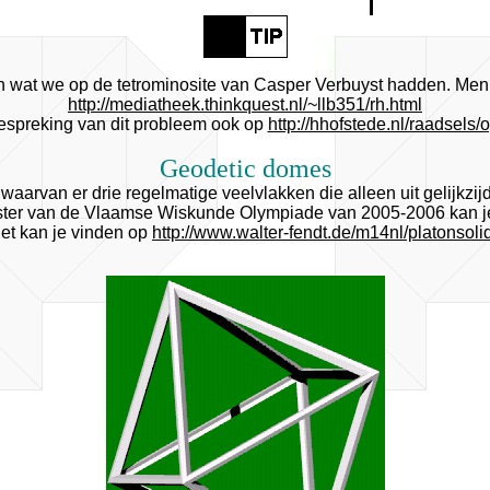
wat we op de tetrominosite van Casper Verbuyst hadden. Men p
http://mediatheek.thinkquest.nl/~llb351/rh.html
spreking van dit probleem ook op
http://hhofstede.nl/raadsels
Geodetic domes
waarvan er drie regelmatige veelvlakken die alleen uit gelijkzi
ter van de Vlaamse Wiskunde Olympiade van 2005-2006 kan je
et kan je vinden op
http://www.walter-fendt.de/m14nl/platonsoli